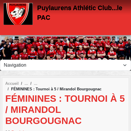
Panneau de gestion des cookies
Puylaurens Athlétic Club...le
PAC
Accueil
FÉMININES : Tournoi à 5 / Mirandol Bourgougnac
FÉMININES : TOURNOI À 5
/ MIRANDOL
BOURGOUGNAC